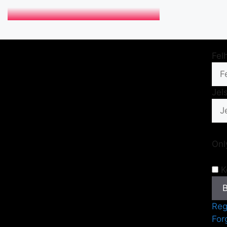
Üdvözöllek az
Fel
oldalon!
Jel
Rendeléseket csak aktív fiókkal tudunk rögzíteni az
oldalon keresztül.
Only
Jelentkezz be vagy hozz létre egy fiókot, hogy le
tudd foglalni az időpontot.
K
Reg
For