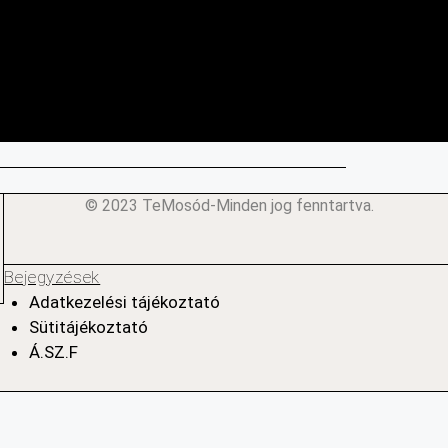
© 2023 TeMosód-Minden jog fenntartva.
Bejegyzések
Adatkezelési tájékoztató
Sütitájékoztató
Á.SZ.F