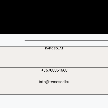
KAPCSOLAT
+36708861668
info@temosod.hu