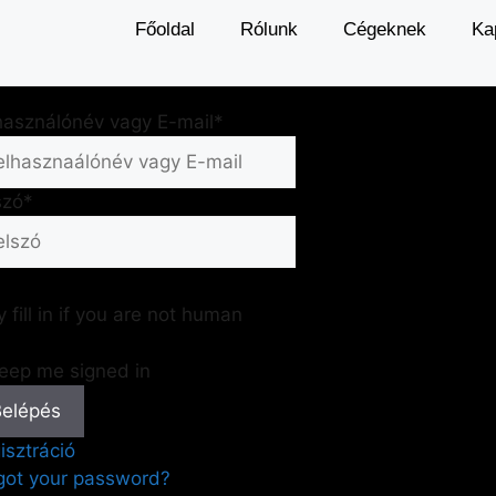
Főoldal
Rólunk
Cégeknek
Ka
használónév vagy E-mail
*
szó
*
 fill in if you are not human
eep me signed in
isztráció
got your password?